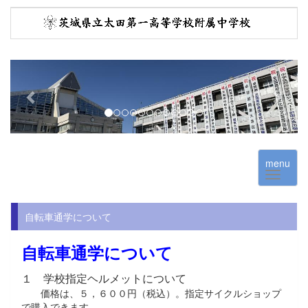
p
n
r
e
e
x
v
t
i
o
menu
u
s
自転車通学について
自転車通学について
１ 学校指定ヘルメットについて
価格は、５，６００円（税込）。指定サイクルショップ
で購入できます。