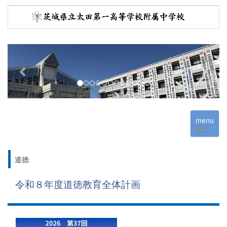
p
n
r
e
e
x
v
t
i
o
menu
u
s
道徳
令和８年度道徳教育全体計画