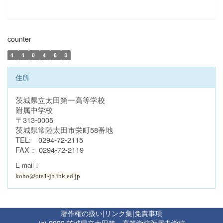
counter
4
4
0
4
8
3
住所
茨城県立太田第一高等学校
附属中学校
〒313-0005
茨城県常陸太田市栄町58番地
TEL:
0294-72-2115
FAX：
0294-72-2119
E-mail：
koho@ota1-jh.ibk.ed.jp
著作権の扱い
|
リンク集
|
免責事項
(c) 2022 茨城県立太田第一高等学校附属中学校